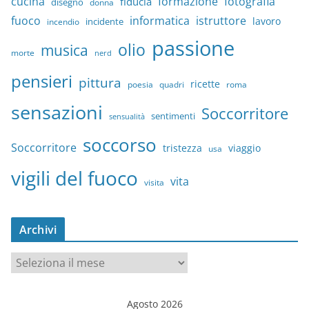
cucina
formazione
fotografia
fiducia
disegno
donna
fuoco
informatica
istruttore
lavoro
incidente
incendio
passione
olio
musica
morte
nerd
pensieri
pittura
ricette
quadri
poesia
roma
sensazioni
Soccorritore
sentimenti
sensualità
soccorso
Soccorritore
tristezza
viaggio
usa
vigili del fuoco
vita
visita
Archivi
A
r
c
Agosto 2026