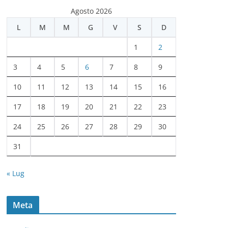
c
Agosto 2026
h
L
M
M
G
V
S
D
i
v
1
2
i
3
4
5
6
7
8
9
10
11
12
13
14
15
16
17
18
19
20
21
22
23
24
25
26
27
28
29
30
31
« Lug
Meta