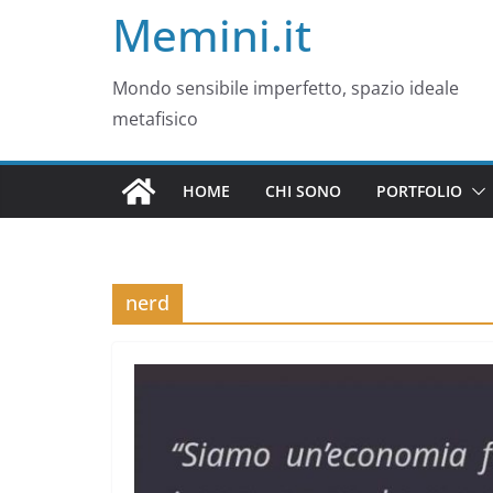
Memini.it
Mondo sensibile imperfetto, spazio ideale
metafisico
HOME
CHI SONO
PORTFOLIO
nerd