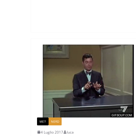
ME?!
NERD
4 Luglio 2017
luca