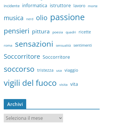
informatica
istruttore
lavoro
incidente
morte
passione
olio
musica
nerd
pensieri
pittura
ricette
quadri
poesia
sensazioni
sentimenti
roma
sensualità
Soccorritore
Soccorritore
soccorso
tristezza
viaggio
usa
vigili del fuoco
vita
visita
Archivi
A
r