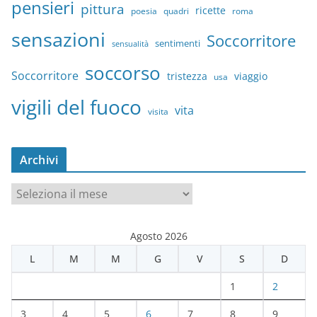
pensieri
pittura
ricette
quadri
poesia
roma
sensazioni
Soccorritore
sentimenti
sensualità
soccorso
Soccorritore
tristezza
viaggio
usa
vigili del fuoco
vita
visita
Archivi
A
r
c
Agosto 2026
h
L
M
M
G
V
S
D
i
v
1
2
i
3
4
5
6
7
8
9