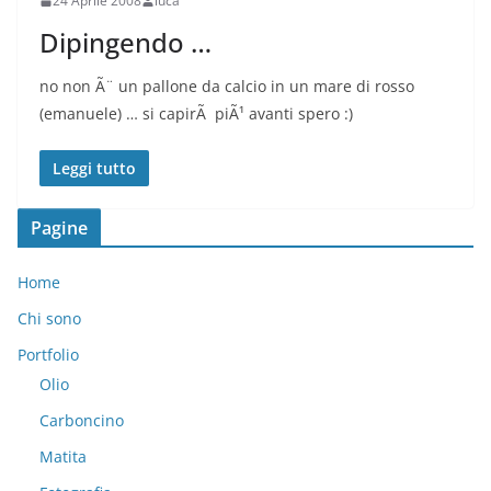
24 Aprile 2008
luca
Dipingendo …
no non Ã¨ un pallone da calcio in un mare di rosso
(emanuele) … si capirÃ piÃ¹ avanti spero :)
Leggi tutto
Pagine
Home
Chi sono
Portfolio
Olio
Carboncino
Matita