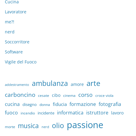
Cucina
Lavoratore
me?!
nerd
Soccorritore
Software
Vigile del Fuoco
arte
ambulanza
amore
addestramento
carboncino
corso
cibo
croce viola
cesate
cinema
cucina
formazione
fotografia
fiducia
disegno
donna
fuoco
informatica
istruttore
lavoro
incidente
incendio
passione
olio
musica
morte
nerd