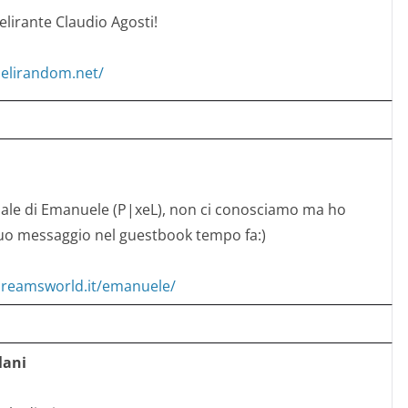
delirante Claudio Agosti!
delirandom.net/
onale di Emanuele (P|xeL), non ci conosciamo ma ho
uo messaggio nel guestbook tempo fa:)
dreamsworld.it/emanuele/
lani