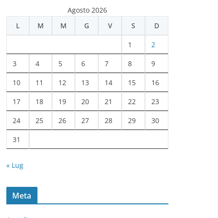
c
Agosto 2026
h
L
M
M
G
V
S
D
i
v
1
2
i
3
4
5
6
7
8
9
10
11
12
13
14
15
16
17
18
19
20
21
22
23
24
25
26
27
28
29
30
31
« Lug
Meta