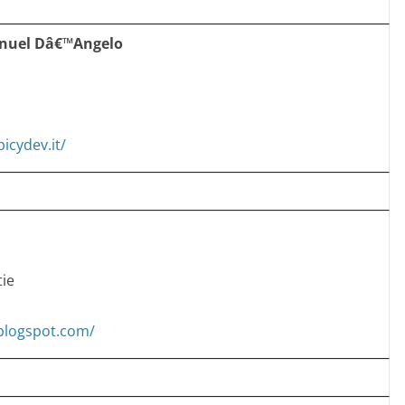
nuel Dâ€™Angelo
picydev.it/
tie
.blogspot.com/