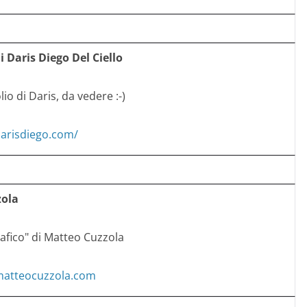
di Daris Diego Del Ciello
lio di Daris, da vedere :-)
darisdiego.com/
zola
grafico" di Matteo Cuzzola
matteocuzzola.com