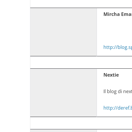
Mircha Ema
http://blog.s
Nextie
Il blog di nex
http://deref