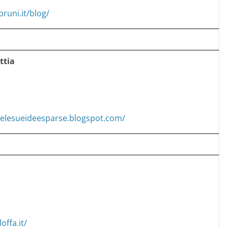
bruni.it/blog/
ttia
aelesueideesparse.blogspot.com/
loffa.it/