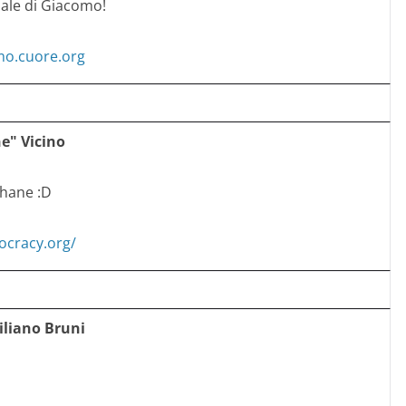
nale di Giacomo!
mo.cuore.org
e" Vicino
 Thane :D
.ocracy.org/
miliano Bruni