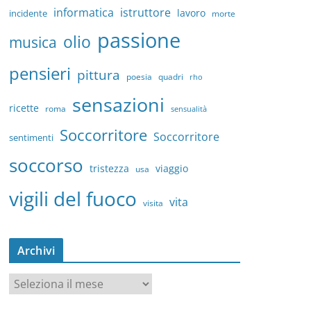
informatica
istruttore
lavoro
incidente
morte
passione
olio
musica
pensieri
pittura
quadri
poesia
rho
sensazioni
ricette
roma
sensualità
Soccorritore
Soccorritore
sentimenti
soccorso
tristezza
viaggio
usa
vigili del fuoco
vita
visita
Archivi
A
r