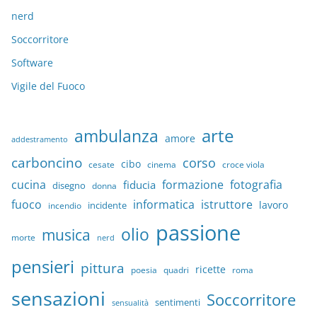
nerd
Soccorritore
Software
Vigile del Fuoco
arte
ambulanza
amore
addestramento
carboncino
corso
cibo
croce viola
cesate
cinema
cucina
formazione
fotografia
fiducia
disegno
donna
fuoco
informatica
istruttore
lavoro
incidente
incendio
passione
olio
musica
morte
nerd
pensieri
pittura
ricette
quadri
poesia
roma
sensazioni
Soccorritore
sentimenti
sensualità