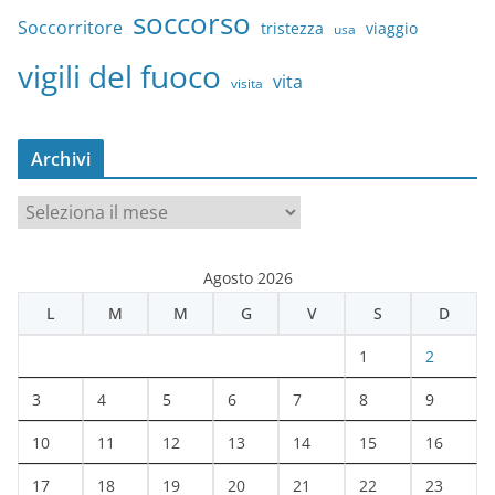
soccorso
Soccorritore
tristezza
viaggio
usa
vigili del fuoco
vita
visita
Archivi
A
r
c
Agosto 2026
h
L
M
M
G
V
S
D
i
v
1
2
i
3
4
5
6
7
8
9
10
11
12
13
14
15
16
17
18
19
20
21
22
23