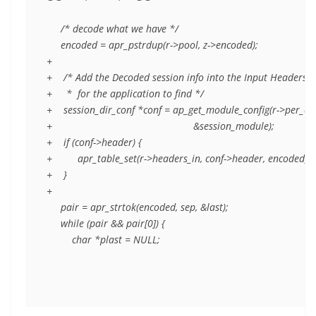
     /* decode what we have */

     encoded = apr_pstrdup(r->pool, z->encoded);

+

+    /* Add the Decoded session info into the Input Headers

+     *  for the application to find */

+    session_dir_conf *conf = ap_get_module_config(r->per_dir_
+                                                  &session_module);

+    if (conf->header) {  

+         apr_table_set(r->headers_in, conf->header, encoded);

+    }  

+

     pair = apr_strtok(encoded, sep, &last);

     while (pair && pair[0]) {

         char *plast = NULL;