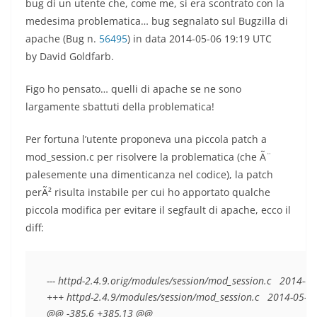
bug di un utente che, come me, si era scontrato con la
medesima problematica… bug segnalato sul Bugzilla di
apache (Bug n.
56495
) in data 2014-05-06 19:19 UTC
by
David Goldfarb.
Figo ho pensato… quelli di apache se ne sono
largamente sbattuti della problematica!
Per fortuna l’utente proponeva una piccola patch a
mod_session.c per risolvere la problematica (che Ã¨
palesemente una dimenticanza nel codice), la patch
perÃ² risulta instabile per cui ho apportato qualche
piccola modifica per evitare il segfault di apache, ecco il
diff:
--- httpd-2.4.9.orig/modules/session/mod_session.c   2014-
+++ httpd-2.4.9/modules/session/mod_session.c   2014-05-0
@@ -385,6 +385,13 @@
