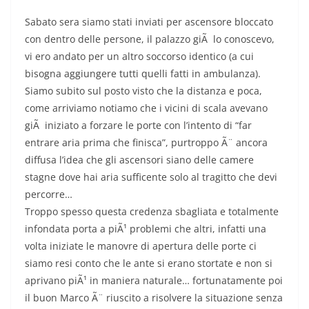
Sabato sera siamo stati inviati per ascensore bloccato
con dentro delle persone, il palazzo giÃ lo conoscevo,
vi ero andato per un altro soccorso identico (a cui
bisogna aggiungere tutti quelli fatti in ambulanza).
Siamo subito sul posto visto che la distanza e poca,
come arriviamo notiamo che i vicini di scala avevano
giÃ iniziato a forzare le porte con l’intento di “far
entrare aria prima che finisca”, purtroppo Ã¨ ancora
diffusa l’idea che gli ascensori siano delle camere
stagne dove hai aria sufficente solo al tragitto che devi
percorre…
Troppo spesso questa credenza sbagliata e totalmente
infondata porta a piÃ¹ problemi che altri, infatti una
volta iniziate le manovre di apertura delle porte ci
siamo resi conto che le ante si erano stortate e non si
aprivano piÃ¹ in maniera naturale… fortunatamente poi
il buon Marco Ã¨ riuscito a risolvere la situazione senza