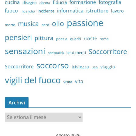
cucina
formazione
fotografia
fiducia
disegno
donna
fuoco
informatica
istruttore
lavoro
incidente
incendio
passione
olio
musica
morte
nerd
pensieri
pittura
ricette
quadri
poesia
roma
sensazioni
Soccorritore
sentimenti
sensualità
soccorso
Soccorritore
tristezza
viaggio
usa
vigili del fuoco
vita
visita
Archivi
A
r
c
Agosto 2026