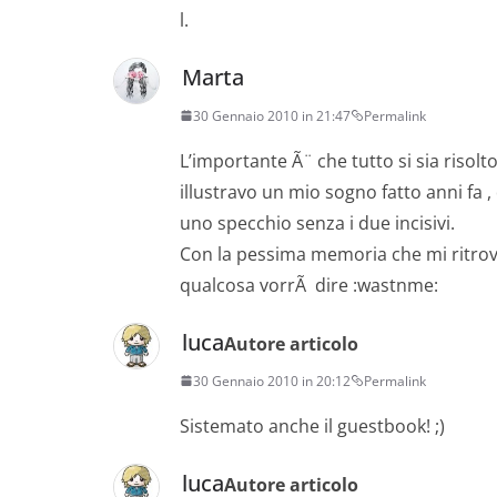
l.
Marta
30 Gennaio 2010 in 21:47
Permalink
L’importante Ã¨ che tutto si sia risol
illustravo un mio sogno fatto anni fa
uno specchio senza i due incisivi.
Con la pessima memoria che mi ritrovo
qualcosa vorrÃ dire :wastnme:
luca
Autore articolo
30 Gennaio 2010 in 20:12
Permalink
Sistemato anche il guestbook! ;)
luca
Autore articolo