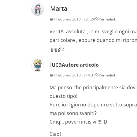
commenti
Marta
1 Febbraio 2010 in 21:24
Permalink
VeritÃ assoluta , io mi sveglio ogni m
particolare , eppure quando mi riprom
:giggle:
luca
Autore articolo
1 Febbraio 2010 in 14:31
Permalink
Ma penso che principalmente sia dovut
questo tipo!
Pure io il giorno dopo ero sotto sopra,
ma poi sono svaniti?
Cmq… poveri incisivi!!!! :D
Ciao!