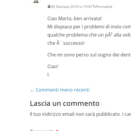
30 Gennaio 2010 in 19:41
Permalink
Ciao Marta, ben arrivata!
Mi dispiace per i problemi di invio 
qualche problema che un pÃ² alla volta
che Ã¨ successo!
Che mi sono perso sul sogno dei denti 
Ciao!
l.
Navigazione
← Commenti meno recenti
commenti
Lascia un commento
Il tuo indirizzo email non sarà pubblicato.
I c