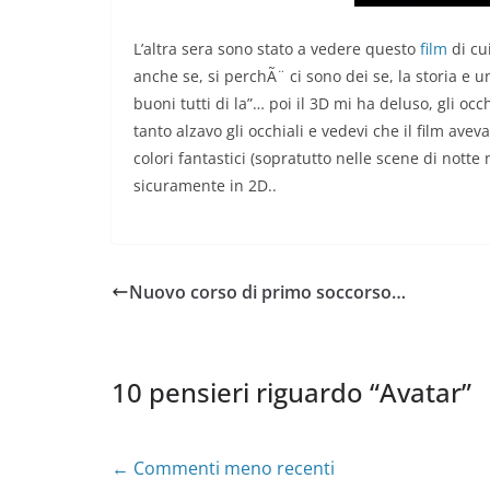
L’altra sera sono stato a vedere questo
film
di cu
anche se, si perchÃ¨ ci sono dei se, la storia e u
buoni tutti di la”… poi il 3D mi ha deluso, gli oc
tanto alzavo gli occhiali e vedevi che il film ave
colori fantastici (sopratutto nelle scene di nott
sicuramente in 2D..
Nuovo corso di primo soccorso…
10 pensieri riguardo “
Avatar
”
Navigazione
← Commenti meno recenti