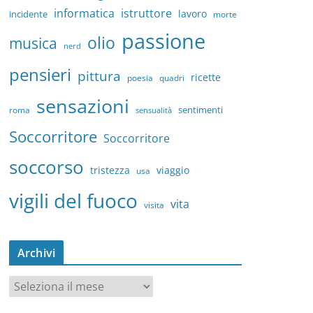
informatica
istruttore
lavoro
incidente
morte
passione
olio
musica
nerd
pensieri
pittura
ricette
quadri
poesia
sensazioni
sentimenti
roma
sensualità
Soccorritore
Soccorritore
soccorso
tristezza
viaggio
usa
vigili del fuoco
vita
visita
Archivi
A
r