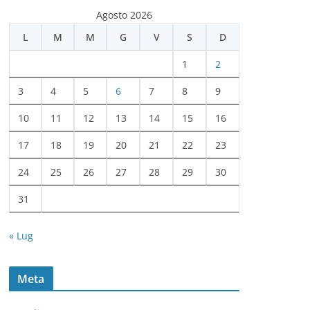
c
Agosto 2026
h
L
M
M
G
V
S
D
i
v
1
2
i
3
4
5
6
7
8
9
10
11
12
13
14
15
16
17
18
19
20
21
22
23
24
25
26
27
28
29
30
31
« Lug
Meta