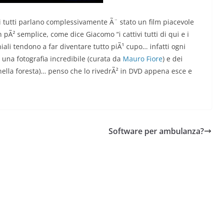
i tutti parlano complessivamente Ã¨ stato un film piacevole
n pÃ² semplice, come dice Giacomo “i cattivi tutti di qui e i
chiali tendono a far diventare tutto piÃ¹ cupo… infatti ogni
va una fotografia incredibile (curata da
Mauro Fiore
) e dei
e nella foresta)… penso che lo rivedrÃ² in DVD appena esce e
Software per ambulanza?