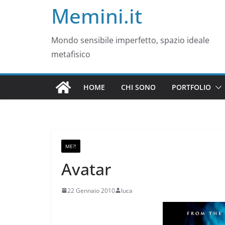
Memini.it
Mondo sensibile imperfetto, spazio ideale
metafisico
HOME
CHI SONO
PORTFOLIO
ME?!
Avatar
22 Gennaio 2010
luca