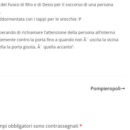
li del Fuoco di Rho e di Desio per il soccorso di una persona
.
addormentata con i tappi per le orecchie :P
 sperando di richiamare l’attenzione della persona all’interno
temente contro la porta fino a quando non Ã¨ uscita la vicina
la la porta giusta, Ã¨ quella accanto”.
Pompieropoli
ampi obbligatori sono contrassegnati
*