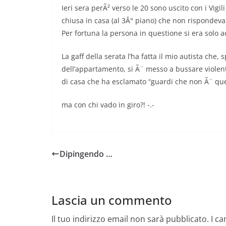
Ieri sera perÃ² verso le 20 sono uscito con i Vigi
chiusa in casa (al 3Â° piano) che non rispondeva
Per fortuna la persona in questione si era solo 
La gaff della serata l’ha fatta il mio autista che,
dell’appartamento, si Ã¨ messo a bussare violen
di casa che ha esclamato “guardi che non Ã¨ quel
ma con chi vado in giro?! -.-
Dipingendo …
Lascia un commento
Il tuo indirizzo email non sarà pubblicato.
I c