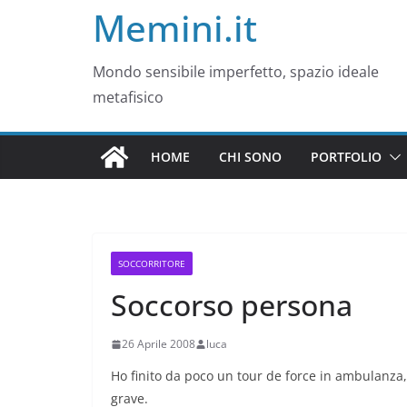
Memini.it
Mondo sensibile imperfetto, spazio ideale
metafisico
HOME
CHI SONO
PORTFOLIO
SOCCORRITORE
Soccorso persona
26 Aprile 2008
luca
Ho finito da poco un tour de force in ambulanza,
grave.