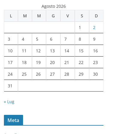
c
Agosto 2026
h
L
M
M
G
V
S
D
i
v
1
2
i
3
4
5
6
7
8
9
10
11
12
13
14
15
16
17
18
19
20
21
22
23
24
25
26
27
28
29
30
31
« Lug
Meta