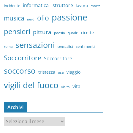
informatica
istruttore
lavoro
incidente
morte
passione
olio
musica
nerd
pensieri
pittura
ricette
quadri
poesia
sensazioni
sentimenti
roma
sensualità
Soccorritore
Soccorritore
soccorso
tristezza
viaggio
usa
vigili del fuoco
vita
visita
Archivi
A
r