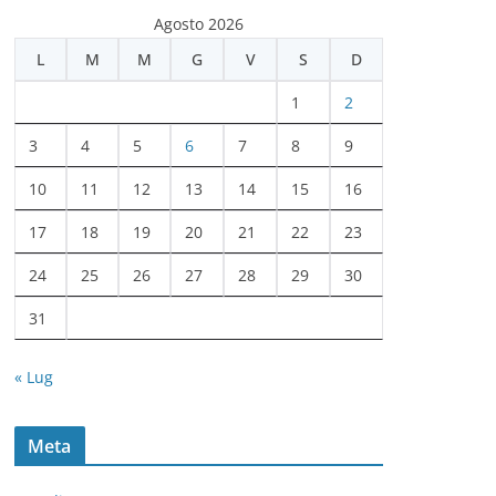
c
Agosto 2026
h
L
M
M
G
V
S
D
i
v
1
2
i
3
4
5
6
7
8
9
10
11
12
13
14
15
16
17
18
19
20
21
22
23
24
25
26
27
28
29
30
31
« Lug
Meta