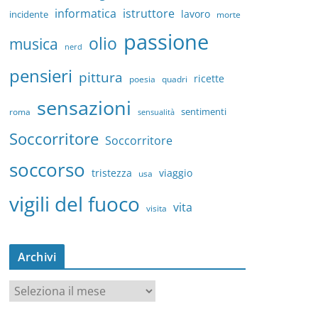
informatica
istruttore
lavoro
incidente
morte
passione
olio
musica
nerd
pensieri
pittura
ricette
quadri
poesia
sensazioni
sentimenti
roma
sensualità
Soccorritore
Soccorritore
soccorso
tristezza
viaggio
usa
vigili del fuoco
vita
visita
Archivi
A
r