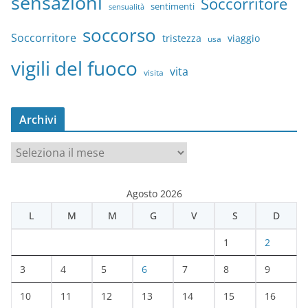
sensazioni
Soccorritore
sentimenti
sensualità
soccorso
Soccorritore
tristezza
viaggio
usa
vigili del fuoco
vita
visita
Archivi
A
r
c
Agosto 2026
h
L
M
M
G
V
S
D
i
v
1
2
i
3
4
5
6
7
8
9
10
11
12
13
14
15
16