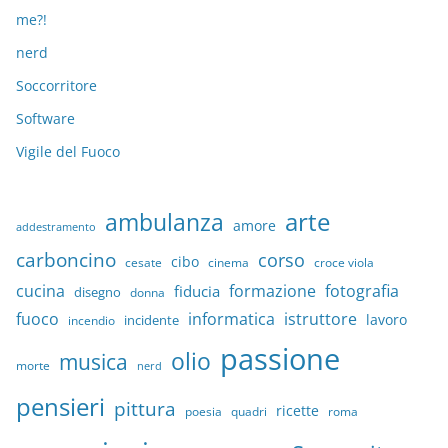
me?!
nerd
Soccorritore
Software
Vigile del Fuoco
arte
ambulanza
amore
addestramento
carboncino
corso
cibo
croce viola
cesate
cinema
cucina
formazione
fotografia
fiducia
disegno
donna
fuoco
informatica
istruttore
lavoro
incidente
incendio
passione
olio
musica
morte
nerd
pensieri
pittura
ricette
quadri
poesia
roma