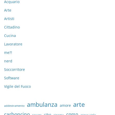
Acquario
Arte
Artisti
Cittadino
Cucina
Lavoratore
me?!
nerd
Soccorritore
Software
Vigile del Fuoco
arte
ambulanza
amore
addestramento
carboncino
corso
cibo
croce viola
cesate
cinema