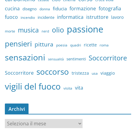
cucina
formazione
fotografia
fiducia
disegno
donna
fuoco
informatica
istruttore
lavoro
incidente
incendio
passione
olio
musica
morte
nerd
pensieri
pittura
ricette
quadri
poesia
roma
sensazioni
Soccorritore
sentimenti
sensualità
soccorso
Soccorritore
tristezza
viaggio
usa
vigili del fuoco
vita
visita
Archivi
A
r