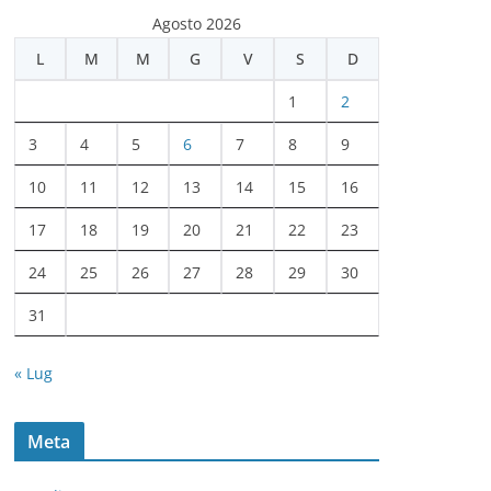
c
Agosto 2026
h
L
M
M
G
V
S
D
i
v
1
2
i
3
4
5
6
7
8
9
10
11
12
13
14
15
16
17
18
19
20
21
22
23
24
25
26
27
28
29
30
31
« Lug
Meta