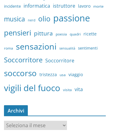
informatica
istruttore
lavoro
incidente
morte
passione
olio
musica
nerd
pensieri
pittura
ricette
quadri
poesia
sensazioni
sentimenti
roma
sensualità
Soccorritore
Soccorritore
soccorso
tristezza
viaggio
usa
vigili del fuoco
vita
visita
Archivi
A
r