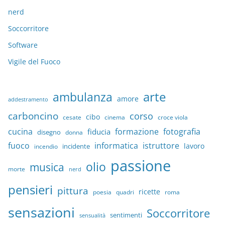
nerd
Soccorritore
Software
Vigile del Fuoco
arte
ambulanza
amore
addestramento
carboncino
corso
cibo
croce viola
cesate
cinema
cucina
formazione
fotografia
fiducia
disegno
donna
fuoco
informatica
istruttore
lavoro
incidente
incendio
passione
olio
musica
morte
nerd
pensieri
pittura
ricette
quadri
poesia
roma
sensazioni
Soccorritore
sentimenti
sensualità