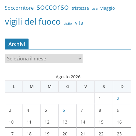
soccorso
Soccorritore
tristezza
viaggio
usa
vigili del fuoco
vita
visita
Archivi
A
r
c
Agosto 2026
h
L
M
M
G
V
S
D
i
v
1
2
i
3
4
5
6
7
8
9
10
11
12
13
14
15
16
17
18
19
20
21
22
23