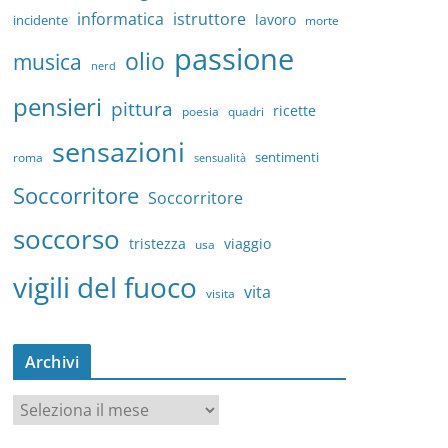
informatica
istruttore
lavoro
incidente
morte
passione
olio
musica
nerd
pensieri
pittura
ricette
quadri
poesia
sensazioni
sentimenti
roma
sensualità
Soccorritore
Soccorritore
soccorso
tristezza
viaggio
usa
vigili del fuoco
vita
visita
Archivi
A
r