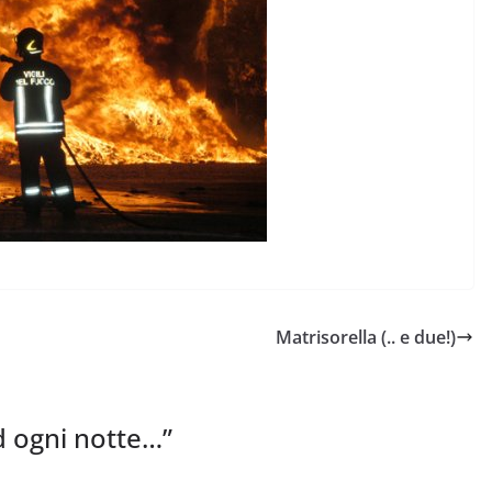
Matrisorella (.. e due!)
d ogni notte…
”