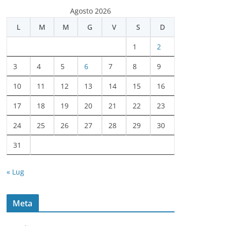
c
Agosto 2026
h
L
M
M
G
V
S
D
i
v
1
2
i
3
4
5
6
7
8
9
10
11
12
13
14
15
16
17
18
19
20
21
22
23
24
25
26
27
28
29
30
31
« Lug
Meta