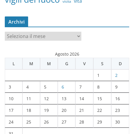
vita
visita
Archivi
A
r
c
Agosto 2026
h
L
M
M
G
V
S
D
i
v
1
2
i
3
4
5
6
7
8
9
10
11
12
13
14
15
16
17
18
19
20
21
22
23
24
25
26
27
28
29
30
31