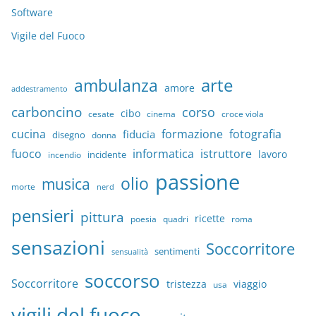
Software
Vigile del Fuoco
arte
ambulanza
amore
addestramento
carboncino
corso
cibo
croce viola
cesate
cinema
cucina
formazione
fotografia
fiducia
disegno
donna
fuoco
informatica
istruttore
lavoro
incidente
incendio
passione
olio
musica
morte
nerd
pensieri
pittura
ricette
quadri
poesia
roma
sensazioni
Soccorritore
sentimenti
sensualità
soccorso
Soccorritore
tristezza
viaggio
usa
vigili del fuoco