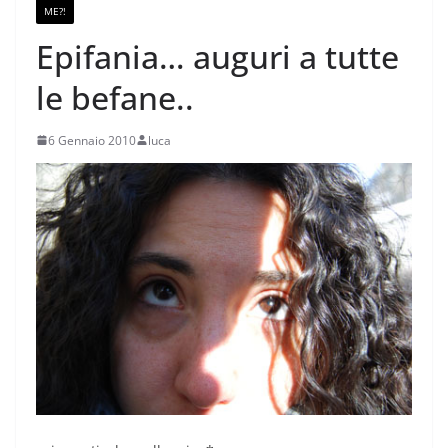
ME?!
Epifania… auguri a tutte
le befane..
6 Gennaio 2010
luca