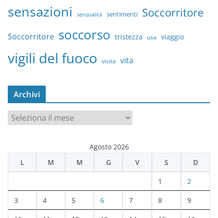
sensazioni
Soccorritore
sentimenti
sensualità
soccorso
Soccorritore
tristezza
viaggio
usa
vigili del fuoco
vita
visita
Archivi
A
r
c
Agosto 2026
h
L
M
M
G
V
S
D
i
v
1
2
i
3
4
5
6
7
8
9