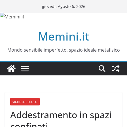
Salta
giovedì, Agosto 6, 2026
al
contenuto
Memini.it
Mondo sensibile imperfetto, spazio ideale metafisico
VIGILE DEL FUOCO
Addestramento in spazi
confinati