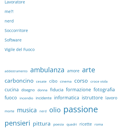
Lavoratore
me?!
nerd
Soccorritore
Software
Vigile del Fuoco
arte
ambulanza
amore
addestramento
carboncino
corso
cibo
croce viola
cesate
cinema
cucina
formazione
fotografia
fiducia
disegno
donna
fuoco
informatica
istruttore
lavoro
incidente
incendio
passione
olio
musica
morte
nerd
pensieri
pittura
ricette
quadri
poesia
roma