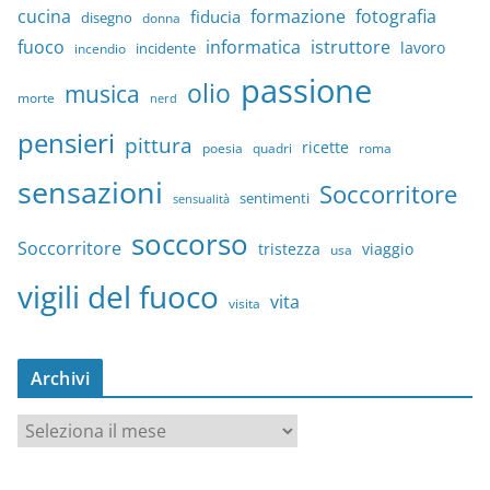
cucina
formazione
fotografia
fiducia
disegno
donna
fuoco
informatica
istruttore
lavoro
incidente
incendio
passione
olio
musica
morte
nerd
pensieri
pittura
ricette
quadri
poesia
roma
sensazioni
Soccorritore
sentimenti
sensualità
soccorso
Soccorritore
tristezza
viaggio
usa
vigili del fuoco
vita
visita
Archivi
A
r
c